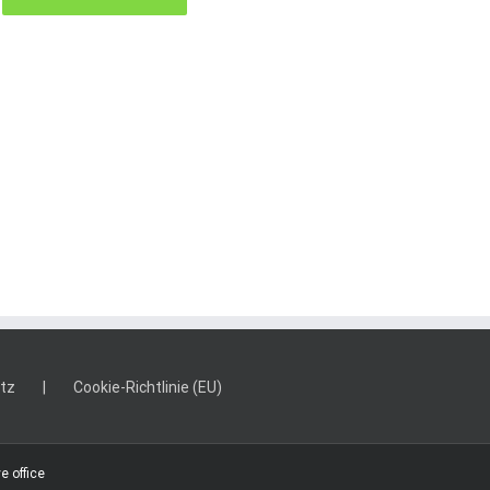
tz
Cookie-Richtlinie (EU)
e office