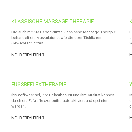
KLASSISCHE MASSAGE THERAPIE
Die auch mit KMT abgekürzte klassische Massage Therapie
B
behandelt die Muskulatur sowie die oberflächlichen
e
Gewebeschichten.
W
MEHR ERFAHREN
M
FUSSREFLEXTHERAPIE
Ihr Stoffwechsel, Ihre Belastbarkeit und Ihre Vitalität können
I
durch die Fußreflexzonentherapie aktiviert und optimiert
d
werden.
d
MEHR ERFAHREN
M